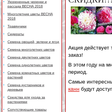
Укорененные черенки и
рассада ВЕСНА 2018
Многолетние цветы ВЕСНА
2018
Травянчики
Сидераты
Семена овощей, зелени и ягод
Акция действует 
Семена многолетних цветов
заказ!
Семена двулетних цветов
В этом году на м
Семена однолетних цветов
период.
Семена комнатных цветов и
растений
Самые интересны
Семена кустарников и
канн
будут доступ
деревьев
Средства для ухода за
растениями
Сопутствующие товары