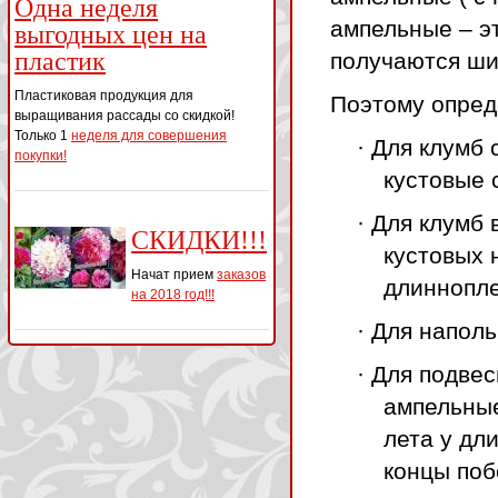
Одна неделя
ампельные – э
выгодных цен на
пластик
получаются ши
Пластиковая продукция для
Поэтому опред
выращивания рассады со скидкой!
Только 1
неделя для совершения
· Для клумб
покупки!
кустовые 
· Для клумб 
СКИДКИ!!!
кустовых 
Начат прием
заказов
длиннопле
на 2018 год!!!
· Для напол
· Для подве
ампельные
лета у дл
концы поб