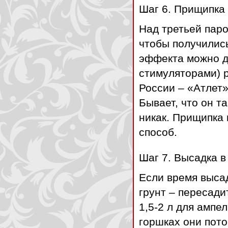
Шаг 6. Прищипка
Над третьей пар
чтобы получились
эффекта можно до
стимуляторами) 
России – «Атлет»
Бывает, что он т
никак. Прищипка
способ.
Шаг 7. Высадка в 
Если время высад
грунт – пересади
1,5-2 л для ампе
горшках они пото