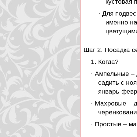
кустовая 
· Для подве
именно на
цветущим
Шаг 2. Посадка с
1. Когда?
· Ампельные –
садить с но
январь-февр
· Махровые – д
черенковани
· Простые – ма