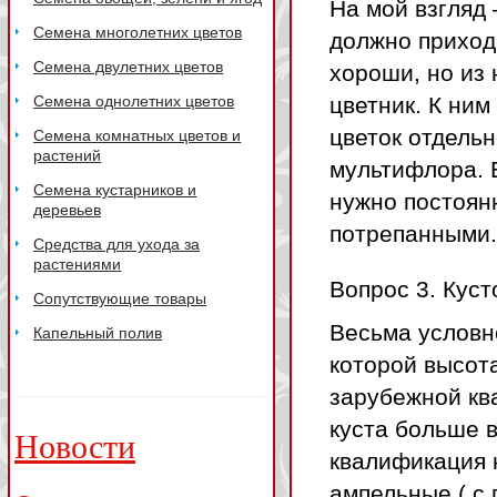
На мой взгляд 
Семена многолетних цветов
должно приход
Семена двулетних цветов
хороши, но из 
Семена однолетних цветов
цветник. К ни
цветок отдельн
Семена комнатных цветов и
растений
мультифлора. 
Семена кустарников и
нужно постоянн
деревьев
потрепанными.
Средства для ухода за
растениями
Вопрос 3. Куст
Сопутствующие товары
Весьма условно
Капельный полив
которой высота
зарубежной кв
куста больше 
Новости
квалификация н
ампельные ( с 