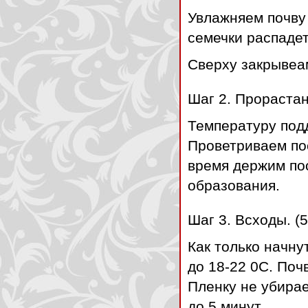
Увлажняем почву 
семечки распадет
Сверху закрывеа
Шаг 2. Прорастан
Температуру подд
Проветриваем пос
время держим пос
образования.
Шаг 3. Всходы. (5
Как только начн
до 18-22 0С. Поч
Пленку не убира
до 5 минут.