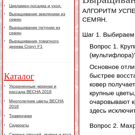
Цикламен-посадка и уход.
АЛГОРИТМ УСП
Выращивание земляники из
СЕМЯН.
семян
Выращивание петунии из
семян
Шаг 1. Выбираем 
Выращивание томатного
Вопрос 1. Кру
дерева Спрут F1
(мультифлора)
Основное отлич
Каталог
быстрее восст
ковер получае
Укорененные черенки и
рассада ВЕСНА 2018
крупные цветы,
очаровывают кр
Многолетние цветы ВЕСНА
2018
здесь исключит
Травянчики
Вопрос 2. Мах
Сидераты
Семена овощей, зелени и ягод