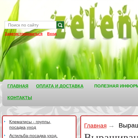
Зарегистрироваться
Вход
ГЛАВНАЯ
ОПЛАТА И ДОСТАВКА
ПОЛЕЗНАЯ ИНФОР
КОНТАКТЫ
Клематисы - группы,
Выращ
Главная
посадка,уход
Выращивани
Астильба-посадка,уход.