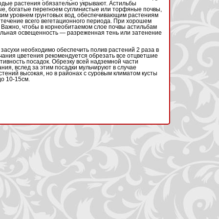
одые растения обязательно укрывают. Астильбы
е, богатые перегноем суглинистые или торфяные почвы,
оким уровнем грунтовых вод, обеспечивающим растениям
 течение всего вегетационного периода. При хорошем
. Важно, чтобы в корнеобитаемом слое почвы астильбам
альная освещенность — разреженная тень или затенение
 засухи необходимо обеспечить полив растений 2 раза в
нчания цветения рекомендуется обрезать все отцветшие
тивность посадок. Обрезку всей надземной части
ния, вслед за этим посадки мульчируют в случае
тений высокая, но в районах с суровым климатом кусты
о 10-15см.