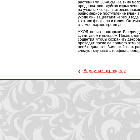
растениями 30-40см. На зиму мол
предпочитают глубоко взрыхленны
на участках со сравнительно выс
равномерное поступление влаги в
уходе они зацветают через 3 года
хватало фосфора и калия. Оптим
в самое жаркое время дня.
УХОД: полив, подкормки. В период
сутки: днем и вечером. После око
соцветия, чтобы сохранить декора
проводят после ее полного отмира
необходимости. Зимостойкость рас
следует окучивать торфом слоем д
‹
Вернуться к разделу