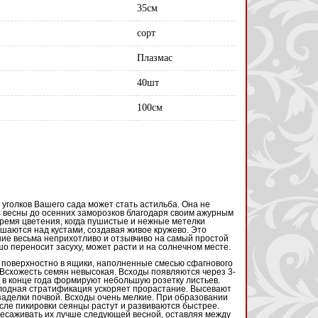
35см
сорт
Плазмас
40шт
100см
голков Вашего сада может стать астильба. Она не
с весны до осенних заморозков благодаря своим ажурным
время цветения, когда пушистые и нежные метелки
шаются над кустами, создавая живое кружево. Это
ие весьма неприхотливо и отзывчиво на самый простой
о переносит засуху, может расти и на солнечном месте.
 поверхностно в ящики, наполненные смесью сфагнового
 Всхожесть семян невысокая. Всходы появляются через 3-
 в конце года формируют небольшую розетку листьев.
олодная стратификация ускоряет прорастание. Высевают
заделки почвой. Всходы очень мелкие. При образовании
сле пикировки сеянцы растут и развиваются быстрее.
ересаживать их лучше следующей весной, оставляя между