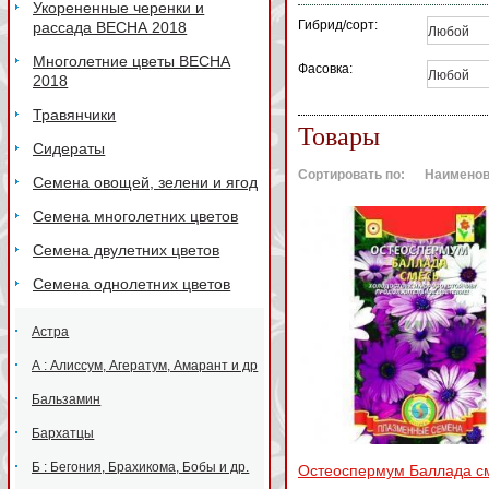
Укорененные черенки и
Гибрид/сорт:
рассада ВЕСНА 2018
Любой
Многолетние цветы ВЕСНА
Фасовка:
Любой
2018
Травянчики
Товары
Сидераты
Сортировать по:
Наименов
Семена овощей, зелени и ягод
Семена многолетних цветов
Семена двулетних цветов
Семена однолетних цветов
Астра
А : Алиссум, Агератум, Амарант и др
Бальзамин
Бархатцы
Б : Бегония, Брахикома, Бобы и др.
Остеоспермум Баллада с