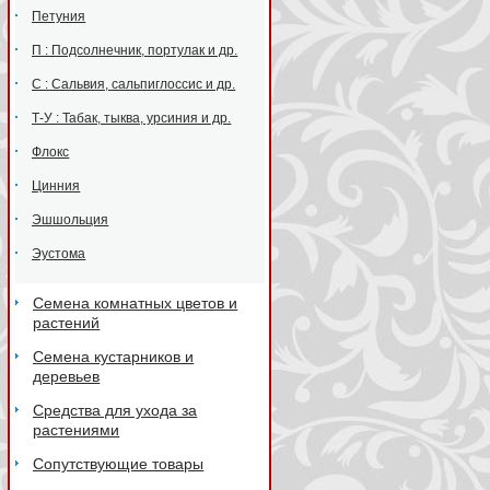
Петуния
П : Подсолнечник, портулак и др.
С : Сальвия, сальпиглоссис и др.
Т-У : Табак, тыква, урсиния и др.
Флокс
Цинния
Эшшольция
Эустома
Семена комнатных цветов и
растений
Семена кустарников и
деревьев
Средства для ухода за
растениями
Сопутствующие товары