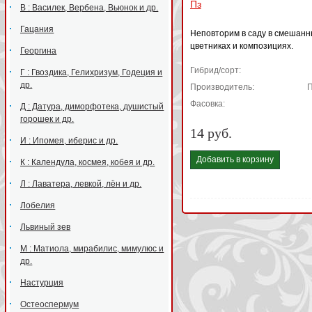
Пз
В : Василек, Вербена, Вьюнок и др.
Гацания
Неповторим в саду в смешанн
цветниках и композициях.
Георгина
Гибрид/сорт:
Г : Гвоздика, Гелихризум, Годеция и
др.
Производитель:
Фасовка:
Д : Датура, диморфотека, душистый
горошек и др.
14 руб.
И : Ипомея, иберис и др.
Добавить в корзину
К : Календула, космея, кобея и др.
Л : Лаватера, левкой, лён и др.
Лобелия
Львиный зев
М : Матиола, мирабилис, мимулюс и
др.
Настурция
Остеоспермум