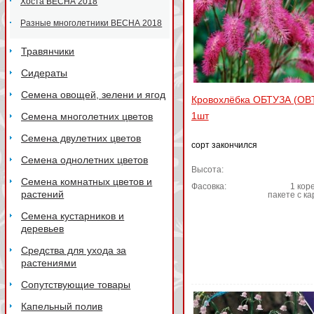
Хоста ВЕСНА 2018
Разные многолетники ВЕСНА 2018
Травянчики
Сидераты
Семена овощей, зелени и ягод
Кровохлёбка ОБТУЗА (OB
1шт
Семена многолетних цветов
Семена двулетних цветов
сорт закончился
Семена однолетних цветов
Высота:
Семена комнатных цветов и
Фасовка:
1 коре
растений
пакете с к
Семена кустарников и
деревьев
Средства для ухода за
растениями
Сопутствующие товары
Капельный полив