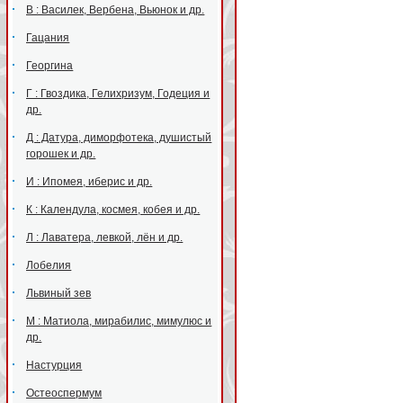
В : Василек, Вербена, Вьюнок и др.
Гацания
Георгина
Г : Гвоздика, Гелихризум, Годеция и
др.
Д : Датура, диморфотека, душистый
горошек и др.
И : Ипомея, иберис и др.
К : Календула, космея, кобея и др.
Л : Лаватера, левкой, лён и др.
Лобелия
Львиный зев
М : Матиола, мирабилис, мимулюс и
др.
Настурция
Остеоспермум