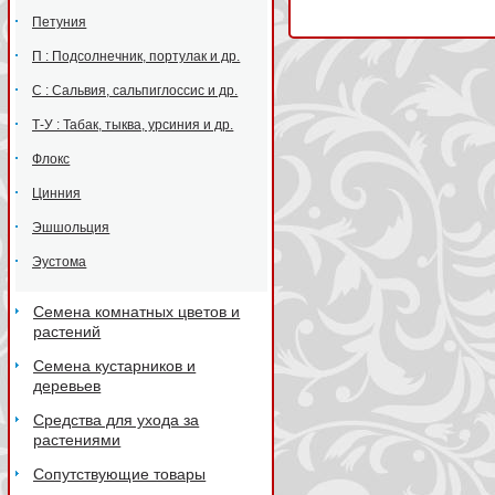
Петуния
П : Подсолнечник, портулак и др.
С : Сальвия, сальпиглоссис и др.
Т-У : Табак, тыква, урсиния и др.
Флокс
Цинния
Эшшольция
Эустома
Семена комнатных цветов и
растений
Семена кустарников и
деревьев
Средства для ухода за
растениями
Сопутствующие товары