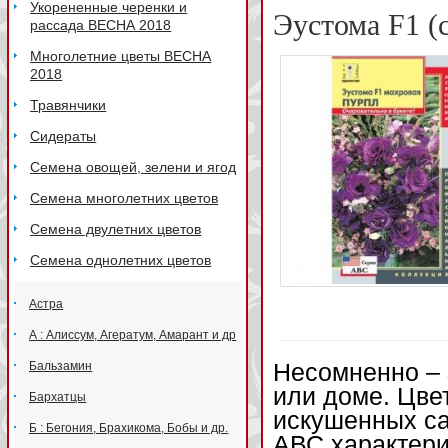
Укорененные черенки и
Эустома F1 (
рассада ВЕСНА 2018
Многолетние цветы ВЕСНА
2018
Травянчики
Сидераты
Семена овощей, зелени и ягод
Семена многолетних цветов
Семена двулетних цветов
Семена однолетних цветов
Астра
А : Алиссум, Агератум, Амарант и др
Бальзамин
Несомненно – 
или доме. Цве
Бархатцы
искушенных са
Б : Бегония, Брахикома, Бобы и др.
АВС характери