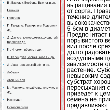
В : Василек, Вербена, Вьюнок и др.
выращивания и
от сорта. Пра
Гацания
течение длите
Георгина
высококачеств
Г : Гвоздика, Гелихризум, Годеция и
5-6см в диамет
др.
Предпочитает 
Д : Датура, диморфотека, душистый
порывистого в
горошек и др.
вид после срез
И : Ипомея, иберис и др.
долго радоват
воздушными цв
К : Календула, космея, кобея и др.
зависимости от
Л : Лаватера, левкой, лён и др.
растение. Суб
Лобелия
невысоким сод
Львиный зев
субстрат хоро
пересыхания с
М : Матиола, мирабилис, мимулюс и
приведет к це
др.
семена не при
Настурция
придавливают 
Остеоспермум