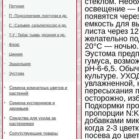
стеклом. Необ
Петуния
освещение — п
появятся чере
П : Подсолнечник, портулак и др.
емкость для в
С : Сальвия, сальпиглоссис и др.
листа через 1
Т-У : Табак, тыква, урсиния и др.
желательно по
20°С — ночью. 
Флокс
Эустома предп
Цинния
гумуса, возмо
Эшшольция
рН-6-6,5. Обы
Эустома
культуре. УХО
увлажненной, 
Семена комнатных цветов и
пересыхания п
растений
осторожно, из
Семена кустарников и
Подкормки про
деревьев
пропорции N:K
Средства для ухода за
добавками мик
растениями
когда 2-3 цвет
Сопутствующие товары
посева до цвет