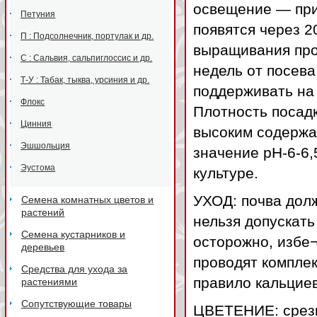
освещение — при
Петуния
появятся через 2
П : Подсолнечник, портулак и др.
выращивания пров
С : Сальвия, сальпиглоссис и др.
недель от посев
Т-У : Табак, тыква, урсиния и др.
поддерживать на 
Флокс
Плотность посадк
Цинния
высоким содержа
Эшшольция
значение рН-6-6
Эустома
культуре.
УХОД: почва долж
Семена комнатных цветов и
растений
нельзя допускать
Семена кустарников и
осторожно, избе
деревьев
проводят комплек
Средства для ухода за
правило кальцие
растениями
Сопутствующие товары
ЦВЕТЕНИЕ: срезку