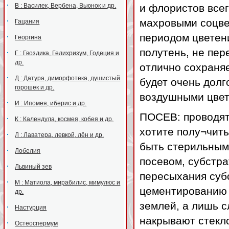
В : Василек, Вербена, Вьюнок и др.
и флористов всег
махровыми соцве
Гацания
периодом цветен
Георгина
полутень, не пер
Г : Гвоздика, Гелихризум, Годеция и
др.
отлично сохраняе
Д : Датура, диморфотека, душистый
будет очень долг
горошек и др.
воздушными цвет
И : Ипомея, иберис и др.
ПОСЕВ: проводят 
К : Календула, космея, кобея и др.
хотите полу¬чить
Л : Лаватера, левкой, лён и др.
быть стерильным
Лобелия
посевом, субстр
Львиный зев
пересыхания субс
М : Матиола, мирабилис, мимулюс и
цементированию 
др.
землей, а лишь с
Настурция
накрывают стекл
Остеоспермум