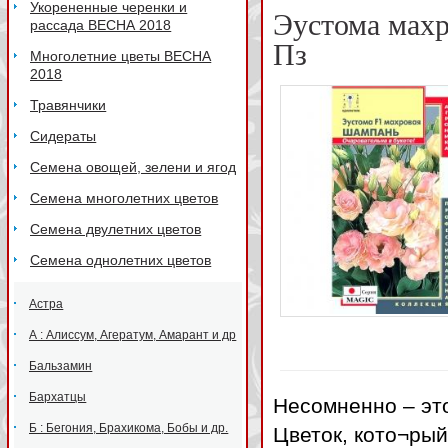
Укорененные черенки и
Эустома мах
рассада ВЕСНА 2018
Пз
Многолетние цветы ВЕСНА
2018
Травянчики
Сидераты
Семена овощей, зелени и ягод
Семена многолетних цветов
Семена двулетних цветов
Семена однолетних цветов
Астра
А : Алиссум, Агератум, Амарант и др
Бальзамин
Бархатцы
Несомненно – эт
Б : Бегония, Брахикома, Бобы и др.
Цветок, кото¬ры