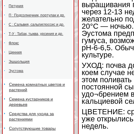
выращивания п
Петуния
через 12-13 н
П : Подсолнечник, портулак и др.
желательно по
20°С — ночью. 
С : Сальвия, сальпиглоссис и др.
Эустома предп
Т-У : Табак, тыква, урсиния и др.
гумуса, возмо
Флокс
рН-6-6,5. Обы
Цинния
культуре.
Эшшольция
УХОД: почва д
коем случае н
Эустома
этом поливать
Семена комнатных цветов и
постоянной сы
растений
удо¬брением в
Семена кустарников и
кальциевой се
деревьев
ЦВЕТЕНИЕ: сре
Средства для ухода за
уже открылись
растениями
недель.
Сопутствующие товары