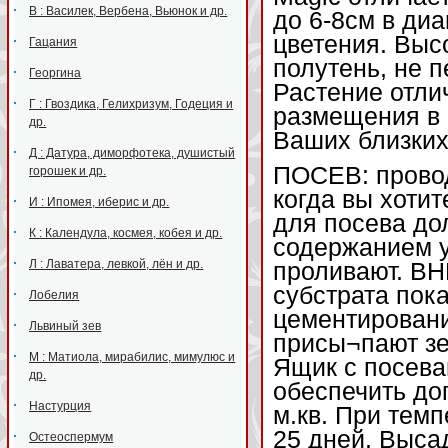
В : Василек, Вербена, Вьюнок и др.
до 6-8см в ди
цветения. Выс
Гацания
полутень, не п
Георгина
Растение отли
Г : Гвоздика, Гелихризум, Годеция и
размещения в в
др.
Ваших близких
Д : Датура, диморфотека, душистый
ПОСЕВ: провод
горошек и др.
когда вы хоти
И : Ипомея, иберис и др.
для посева до
К : Календула, космея, кобея и др.
содержанием у
Л : Лаватера, левкой, лён и др.
проливают. В
субстрата пока
Лобелия
цементировани
Львиный зев
присы¬пают зе
М : Матиола, мирабилис, мимулюс и
Ящик с посева
др.
обеспечить до
Настурция
м.кв. При темп
25 дней. Выса
Остеоспермум