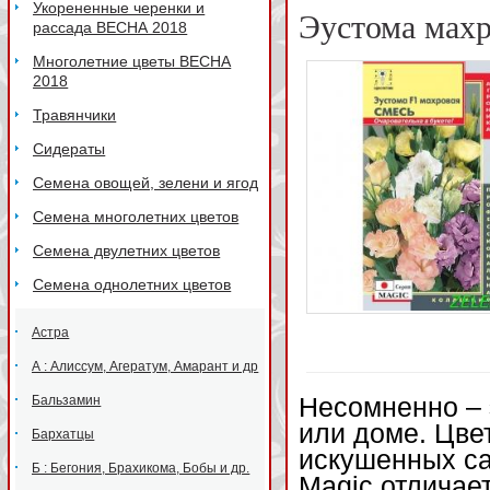
Укорененные черенки и
Эустома махр
рассада ВЕСНА 2018
Многолетние цветы ВЕСНА
2018
Травянчики
Сидераты
Семена овощей, зелени и ягод
Семена многолетних цветов
Семена двулетних цветов
Семена однолетних цветов
Астра
А : Алиссум, Агератум, Амарант и др
Бальзамин
Несомненно – 
или доме. Цве
Бархатцы
искушенных са
Б : Бегония, Брахикома, Бобы и др.
Magic отличае