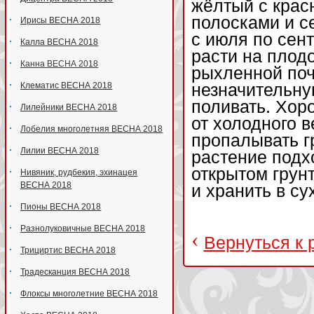
жёлтый с крас
полосками и с
Ирисы ВЕСНА 2018
с июля по сен
Калла ВЕСНА 2018
расти на плод
Канна ВЕСНА 2018
рыхленной поч
Клематис ВЕСНА 2018
незначительну
поливать. Хор
Лилейники ВЕСНА 2018
от холодного 
Лобелия многолетняя ВЕСНА 2018
пропалывать гр
Лилии ВЕСНА 2018
растение подх
открытом грун
Нивяник, рудбекия, эхинацея
ВЕСНА 2018
и хранить в су
Пионы ВЕСНА 2018
Разнолуковичные ВЕСНА 2018
‹
Вернуться к 
Трициртис ВЕСНА 2018
Традесканция ВЕСНА 2018
Флоксы многолетние ВЕСНА 2018